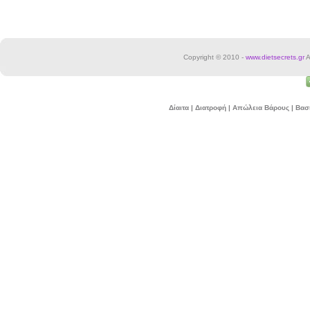
Copyright © 2010 -
www.dietsecrets.gr
A
Δίαιτα | Διατροφή | Απώλεια Βάρους | Βα