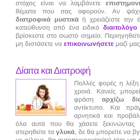
στόχος είναι να λαμβάνετε
επιστημον
θέματα που σας αφορούν. Αν ψάχν
διατροφικά
μυστικά
ή χρειάζεστε την 
κατεύθυνση από ένα ειδικό
διαιτολόγο
βρίσκεστε στο σωστό σημείο. Περιηγηθείτε
μη διστάσετε να
επικοινωνήσετε
μαζί μας
Δίαιτα και Διατροφή
Πολλές φορές η λέξ
χροιά. Κανείς μπορ
φράση
αρχίζω δία
αντίκτυπο. Και πρά
αρνητικά και προβά
όλα αυτά που θα χάσετε ξεκινώντας
στερηθείτε τα
γλυκά
, δε θα μπορείτε να β
με φίλους, θα αυτοπεριοριστείτε) τότε ναι