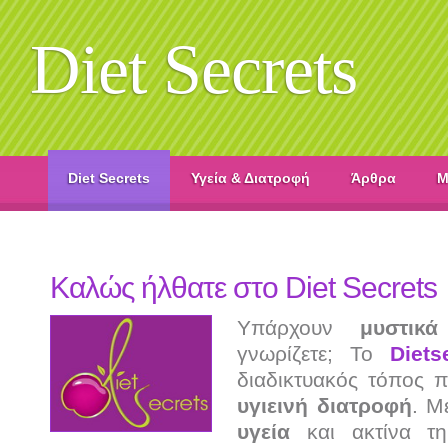
Diet Secrets
Diet Secrets
Υγεία & Διατροφή
Άρθρα
M
Καλώς ήλθατε στο Diet Secrets
Υπάρχουν
μυστικά
γνωρίζετε; Το
Diets
διαδικτυακός τόπος π
υγιεινή
διατροφή
. Μ
υγεία
και ακτίνα 