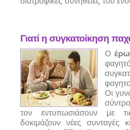
διατροφικές συνήθειες του ενό
Γιατί η συγκατοίκηση παχα
Ο
έρω
φαγητ
συγκα
φαγητο
Οι γυν
σύντρ
τον εντυπωσιάσουν με τις
δοκιμάζουν νέες συνταγές 