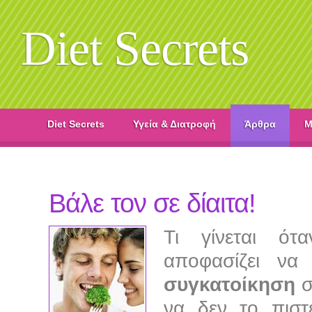
Diet Secrets
Diet Secrets
Υγεία & Διατροφή
Άρθρα
M
Βάλε τον σε δίαιτα!
Τι γίνεται ότ
αποφασίζει να 
συγκατοίκηση
σ
να δεν το πιστε