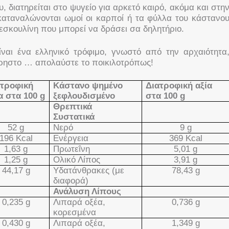
 διατηρείται στο ψυγείο για αρκετό καιρό, ακόμα και στη
καταναλώνονται ωμοί οι καρποί ή τα φύλλα του κάστανο
ν εσκουλίνη που μπορεί να δράσει σα δηλητήριο.
ίναι ένα ελληνικό τρόφιμο, γνωστό από την αρχαιότητα
ύχρηστο … απολαύστε το ποικιλοτρόπως!
ατροφική
Κάστανο ψημένο
Διατροφική αξία
α στα 100
g
ξεφλουδισμένο
στα 100
g
Θρεπτικά
Συστατικά
52
g
Νερό
9
g
196
Kcal
Ενέργεια
369
Kcal
1,63 g
Πρωτεΐνη
5,01
g
1,25 g
Ολικό Λίπος
3,91
g
44,17 g
Υδατάνθρακες (με
78,43
g
διαφορά)
Ανάλυση Λίπους
0,235
g
Λιπαρά οξέα,
0,736
g
κορεσμένα
0,430
g
Λιπαρά οξέα,
1,349
g