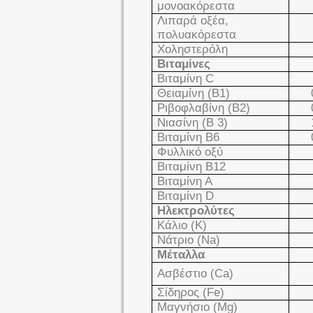
μονοακόρεστα
Λιπαρά οξέα,
πολυακόρεστα
Χοληστερόλη
Βιταμίνες
Βιταμίνη
C
Θειαμίνη (Β1)
Ριβοφλαβίνη (Β2)
Νιασίνη (Β 3)
Βιταμίνη Β6
Φυλλικό οξύ
Βιταμίνη Β12
Βιταμίνη Α
Βιταμίνη
D
Ηλεκτρολύτες
Κάλιο (
K
)
Νάτριο (
Na
)
Μέταλλα
Ασβέστιο (
Ca
)
Σίδηρος (
Fe
)
Μαγνήσιο (
Mg
)