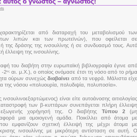
 αυτός ο γνωστός – άγνωστος!
ets
αρακτηρίζεται από διαταραχή του μεταβολισμού τω
 των λιπών και των πρωτεϊνών), που οφείλεται σ
ς ή της δράσης της ινσουλίνης ή σε συνδυασμό τους. Αυτ
ή έλλειψη της ινσουλίνης.
αφή του διαβήτη στην ευρωπαϊκή βιβλιογραφία έγινε απ
 -2
αι. μ.Χ.), ο οποίος ονόμασε έτσι τη νόσο από το ρήμ
ος
ότητα ούρων συνεχώς
διαβαίνει
από τα νεφρά. Μάλιστα είχ
α της νόσου «πολυουρία, πολυδιψία, πολυποσία».
 ινσουλινοεξαρτώμενος) είναι είτε αυτοάνοσης αιτιολογία
 καταστροφή των β-κυττάρων συνεπάγεται πλήρη έλλειψ
 εξωγενής χορήγησή της. Ο διαβήτης
Τύπου 2
(μ
 αφορά μια ομοιογενή ομάδα. Ποικίλλει από άτομα μ
που εμφανίζουν σχετική έλλειψή της μέχρι άτομα μ
κρισης ινσουλίνης με μικρότερη αντίσταση σε αυτή. 