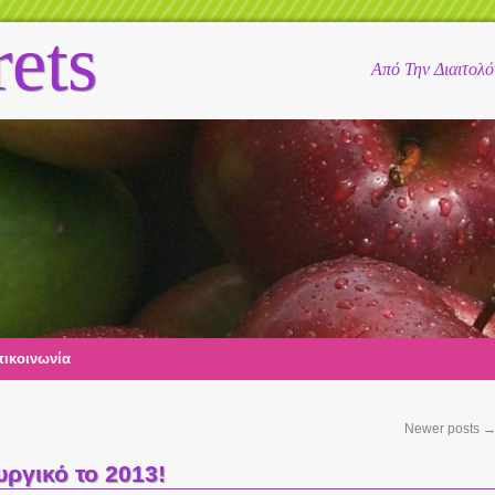
rets
Από Την Διαιτολ
ικοινωνία
Newer posts
υργικό το 2013!