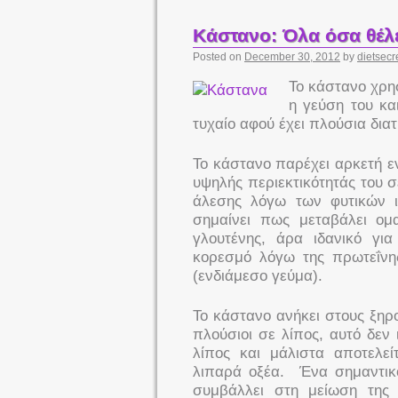
Κάστανο: Όλα όσα θέλετ
Posted on
December 30, 2012
by
dietsecr
Το κάστανο χρησ
η γεύση του κα
τυχαίο αφού έχει πλούσια διατ
Το κάστανο παρέχει αρκετή ε
υψηλής περιεκτικότητάς του σ
άλεσης λόγω των φυτικών ι
σημαίνει πως μεταβάλει ομ
γλουτένης, άρα ιδανικό γι
κορεσμό λόγω της πρωτεΐνης
(ενδιάμεσο γεύμα).
Το κάστανο ανήκει στους ξηρ
πλούσιοι σε λίπος, αυτό δεν 
λίπος και μάλιστα αποτελε
λιπαρά οξέα. Ένα σημαντικό
συμβάλλει στη μείωση της