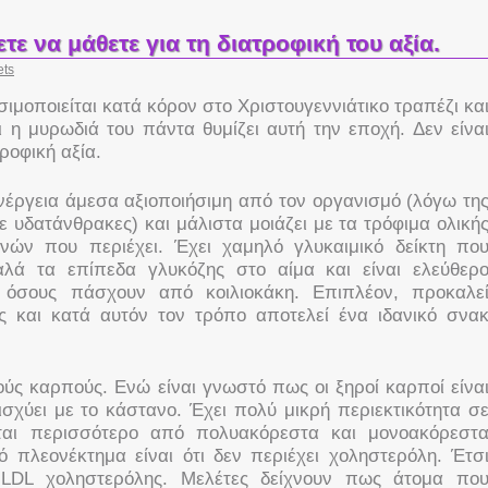
ε να μάθετε για τη διατροφική του αξία.
ets
ιμοποιείται κατά κόρον στο Χριστουγεννιάτικο τραπέζι κα
ι η μυρωδιά του πάντα θυμίζει αυτή την εποχή. Δεν είνα
ροφική αξία.
νέργεια άμεσα αξιοποιήσιμη από τον οργανισμό (λόγω τη
ε υδατάνθρακες) και μάλιστα μοιάζει με τα τρόφιμα ολική
νών που περιέχει. Έχει χαμηλό γλυκαιμικό δείκτη πο
αλά τα επίπεδα γλυκόζης στο αίμα και είναι ελεύθερ
α όσους πάσχουν από κοιλιοκάκη. Επιπλέον, προκαλε
 και κατά αυτόν τον τρόπο αποτελεί ένα ιδανικό σνα
ούς καρπούς. Ενώ είναι γνωστό πως οι ξηροί καρποί είνα
ισχύει με το κάστανο. Έχει πολύ μικρή περιεκτικότητα σ
ίται περισσότερο από πολυακόρεστα και μονοακόρεστ
 πλεονέκτημα είναι ότι δεν περιέχει χοληστερόλη. Έτσ
 LDL χοληστερόλης. Μελέτες δείχνουν πως άτομα πο