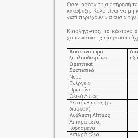
Όσον αφορά τη συντήρησή του,
κατάψυξη. Καλό είναι να μη 
γιατί περιέχουν μια ουσία τη
Καταλήγοντας, το κάστανο ε
χειμωνιάτικο, χρήσιμο και ε
Κάστανο ωμό
Δι
ξεφλουδισμένο
αξί
Θρεπτικά
Συστατικά
Νερό
Ενέργεια
Πρωτεΐνη
Ολικό Λίπος
Υδατάνθρακες (με
διαφορά)
Ανάλυση Λίπους
Λιπαρά οξέα,
κορεσμένα
Λιπαρά οξέα,