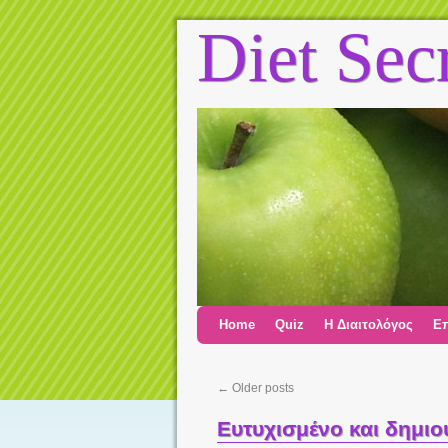
Diet Sec
Home
Quiz
Η Διαιτολόγος
Επ
←
Older posts
Ευτυχισμένο και δημιο