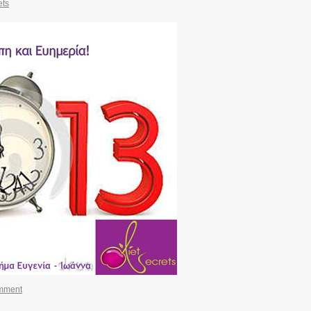
ets
mment