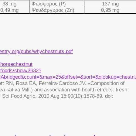
38 mg
Φώσφορος (
P
)
137
mg
0,49 mg
Ψευδάργυρος (
Zn
)
0,
95
mg
restry.org/pubs/whychestnuts.pdf
h/horsechestnut
b/foods/show/3632?
=Abridged&count=&max=25&offset=&sort=&qlookup=chestn
t RN, Rosa EA, Ferreira-Cardoso JV. «Composition of
 sativa Mill.) and association with health effects: fresh
Sci Food Agric. 2010 Aug 15;90(10):1578-89. doi: