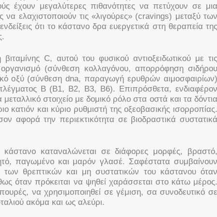
ύς έχουν μεγαλύτερες πιθανότητες να πετύχουν σε μι
υς να ελαχιστοποιούν τις «λιγούρες» (cravings) μεταξύ τω
νδείξεις ότι το κάστανο δρα ευεργετικά στη θεραπεία τη
ς.
 βιταμίνης C, αυτού του φυσικού αντιοξειδωτικού με τι
ν οργανισμό (σύνθεση κολλαγόνου, απορρόφηση σιδήρο
λικό οξύ (σύνθεση dna, παραγωγή ερυθρών αιμοσφαιρίων
πλέγματος Β (Β1, Β2, Β3, Β6). Επιπρόσθετα, ενδιαφέρο
να μεταλλικό στοιχείο με δομικό ρόλο στα οστά και τα δόντι
ριο κατιόν και κύριο ρυθμιστή της οξεοβασικής ισορροπίας
σον αφορά την περιεκτικότητα σε βιοδραστικά συστατικ
 κάστανο καταναλώνεται σε διάφορες μορφές, βραστό
τό, παγωμένο και μαρόν γλασέ. Σαφέστατα συμβαίνου
α των θρεπτικών και μη συστατικών του κάστανου ότα
θως όταν πρόκειται να ψηθεί χαράσσεται στο κάτω μέρος
 πουρές, να χρησιμοποιηθεί σε γέμιση, σα συνοδευτικό σ
υταλιού ακόμα και ως αλεύρι.