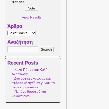
τρόφιμα
View Results
ι
Άρθρα
ι
Αναζήτηση
ς
ς
υ
ο
Recent Posts
ί
Καλό Πάσχα και Καλή
κ
Ανάσταση!
Διατροφικές γνώσεις και
στάσεις ελληνίδων γυναικών
ι
στην εμμηνόπαυση
ε
Πεπόνι: δροσερό και
καλοκαιρινό!
α
ι
υ