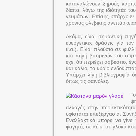
καταναλώνουν ξηρούς καρπο
δίαιτα, λόγω της ιδιότητάς το
γευμάτων. Επίσης υπάρχουν ε
χρόνιας φλεβικής ανεπάρκεια
Ακόμα, είναι σημαντική πηγή
ευεργετικές δράσεις για το
κ.α.). Είναι πλούσιο σε φυλ
και πηγή βιταμινών του συμ
έχει ότι περιέχει ασβέστιο, έ
και κάλιο, το κύριο ενδοκυττά
Υπάρχει λίγη βιβλιογραφία ό
όπως τις φαινόλες.
Το
ψη
αλλαγές στην περιεκτικότητ
υφίσταται επεξεργασία. Συνή
Εναλλακτικά μπορεί να γίνει
φαγητά, σε κέικ, σε γλυκά κο