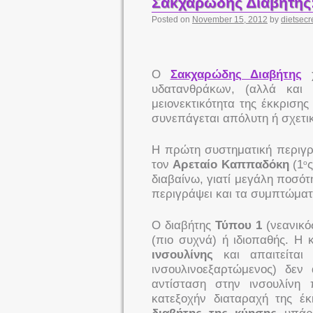
Σακχαρώδης Διαβήτης:
Posted on
November 15, 2012
by
dietsecr
Ο
Σακχαρώδης Διαβήτης
χ
υδατανθράκων, (αλλά και
μειονεκτικότητα της έκκριση
συνεπάγεται απόλυτη ή σχετικ
Η πρώτη συστηματική περιγρ
τον
Αρεταίο Καππαδόκη
(1
ς
ο
διαβαίνω, γιατί μεγάλη ποσ
περιγράψει και τα συμπτώματ
Ο διαβήτης
Τύπου 1
(νεανικός
(πιο συχνά) ή ιδιοπαθής. Η
ινσουλίνης
και απαιτείται
ινσουλινοεξαρτώμενος) δεν
αντίσταση στην ινσουλίνη 
κατεξοχήν διαταραχή της έκ