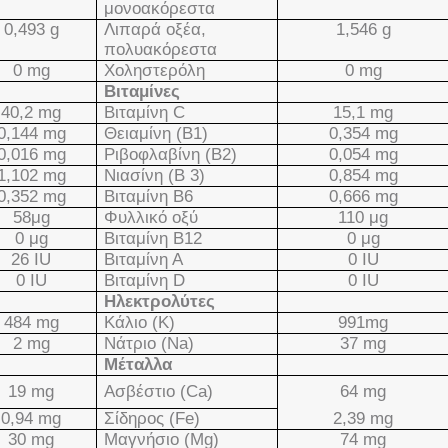
μονοακόρεστα
0,493
g
Λιπαρά οξέα,
1,546
g
πολυακόρεστα
0
mg
Χοληστερόλη
0
mg
Βιταμίνες
40,2
mg
Βιταμίνη
C
15,1
mg
0,144
mg
Θειαμίνη (Β1)
0,354
mg
0,016
mg
Ριβοφλαβίνη (Β2)
0,054
mg
1,102
mg
Νιασίνη (Β 3)
0,854
mg
0,352
mg
Βιταμίνη Β6
0,666
mg
58
μ
g
Φυλλικό οξύ
110 μ
g
0
μ
g
Βιταμίνη Β12
0
μ
g
26 IU
Βιταμίνη Α
0
IU
0
IU
Βιταμίνη
D
0
IU
Ηλεκτρολύτες
484 mg
Κάλιο (
K
)
991
mg
2 mg
Νάτριο (
Na
)
37
mg
Μέταλλα
19 mg
Ασβέστιο (
Ca
)
64
mg
0,94 mg
Σίδηρος (
Fe
)
2,39
mg
30 mg
Μαγνήσιο (
Mg
)
74
mg