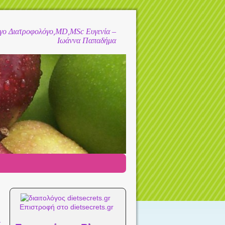
όγο Διατροφολόγο,MD,MSc Ευγενία –
Ιωάννα Παπαδήμα
→
Επιστροφή στο dietsecrets.gr