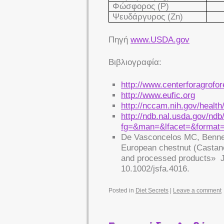
Φώσφορος (
P
)
Ψευδάργυρος (
Zn
)
Πηγή
www.USDA.gov
Βιβλιογραφία:
http://www.centerforagrofo
http://www.eufic.org
http://nccam.nih.gov/healt
http://ndb.nal.usda.gov/nd
fg=&man=&lfacet=&format
De Vasconcelos MC, Bennet
European chestnut (Castanea
and processed products» J 
10.1002/jsfa.4016.
Posted in
Diet Secrets
|
Leave a comment