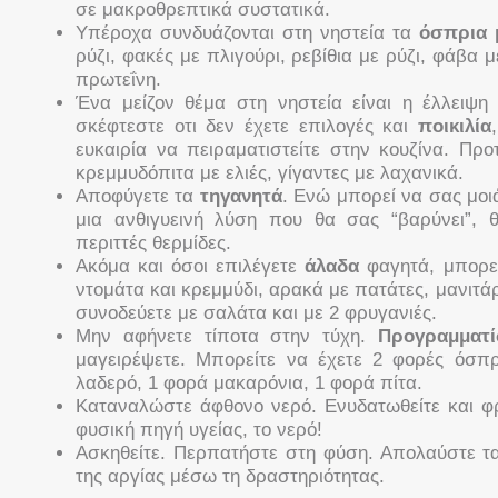
σε μακροθρεπτικά συστατικά.
Υπέροχα συνδυάζονται στη νηστεία τα
όσπρια 
ρύζι, φακές με πλιγούρι, ρεβίθια με ρύζι, φάβα μ
πρωτεΐνη.
Ένα μείζον θέμα στη νηστεία είναι η έλλειψ
σκέφτεστε οτι δεν έχετε επιλογές και
ποικιλία
ευκαιρία να πειραματιστείτε στην κουζίνα. Π
κρεμμυδόπιτα με ελιές, γίγαντες με λαχανικά.
Αποφύγετε τα
τηγανητά
. Ενώ μπορεί να σας μοιά
μια ανθιγυεινή λύση που θα σας “βαρύνει”, 
περιττές θερμίδες.
Ακόμα και όσοι επιλέγετε
άλαδα
φαγητά, μπορεί
ντομάτα και κρεμμύδι, αρακά με πατάτες, μανιτάρ
συνοδεύετε με σαλάτα και με 2 φρυγανιές.
Μην αφήνετε τίποτα στην τύχη.
Προγραμματί
μαγειρέψετε. Μπορείτε να έχετε 2 φορές όσπ
λαδερό, 1 φορά μακαρόνια, 1 φορά πίτα.
Καταναλώστε άφθονο νερό. Ενυδατωθείτε και φ
φυσική πηγή υγείας, το νερό!
Ασκηθείτε. Περπατήστε στη φύση. Απολαύστε τ
της αργίας μέσω τη δραστηριότητας.