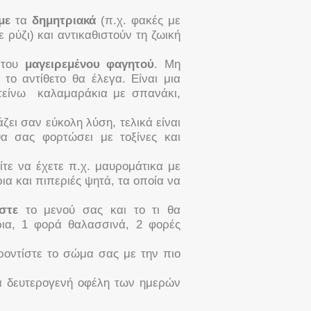
με
τα
δημητριακά
(π.χ. φακές με
ε ρύζι) και αντικαθιστούν τη ζωική
η του
μαγειρεμένου φαγητού
. Μη
, το αντίθετο θα έλεγα. Είναι μια
ροτείνω καλαμαράκια με σπανάκι,
ζει σαν εύκολη λύση, τελικά είναι
θα σας φορτώσει με τοξίνες και
τε να έχετε π.χ. μαυρομάτικα με
ια και πιπεριές ψητά, τα οπoία να
στε
το μενού σας και το τι θα
ρια, 1 φορά θαλασσινά, 2 φορές
ροντίστε το σώμα σας με την πιο
α δευτερογενή οφέλη των ημερών