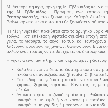
Μ. Δευτέρα σήμερα, αρχή της Μ. Εβδομάδας και για 
της Μ. Εβδομάδας
. Πράγματι, ενώ κάποιοι τ
Τεσσαρακοστής
, που ξεκινά την Καθαρά Δευτέρα 
Βαΐων, αρκετοί είναι αυτοί που θα ξεκινήσουν σήμερα 
Η λέξη “νηστεία” προκύπτει από το αρνητικό μόριο ν
τρώγω. Κατ’ επέκταση
νηστεία
σημαίνει αποχή από 
γάλα, το γιαούρτι, το αυγό, το τυρί και ταυτόχρο
λαδερών, φρούτων, λαχανικών, θαλασσινών. Είναι έν
άλλων ένας τρόπος να πειθαρχήσετε σε διατροφικούς 
Η νηστεία είναι μια πλήρης και ισορροπημένη διατροφή
Καλό θα είναι να δείτε το διάστημα αυτό σαν μι
πλούσια σε αντιοξειδωτικά (βιταμίνη C, β-καροτένι
Στα ενδιάμεσα γεύματα μπορείτε να καταναλών
χυμούς
,
ξηρούς καρπούς
. Κάνοντας τις μαση
εύκολα.
Αντικαταστήστε τα ζωικά προϊόντα με
θαλασσι
μακαρόνια με κιμά ή για κρέας με πατάτες 
μακαρόνια με γαρίδες ή μακαρόνια με χταπόδι.