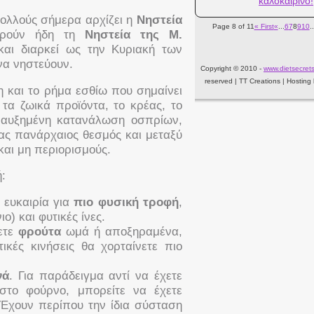
καλοκαιρινό!
πολλούς σήμερα αρχίζει η
Νηστεία
Page 8 of 11
« First
«
...
6
7
8
9
10
..
ηρούν ήδη τη
Νηστεία της Μ.
και διαρκεί ως την Κυριακή των
να νηστεύουν.
Copyright © 2010 -
www.dietsecrets
reserved | TT Creations | Hosting
η και το ρήμα εσθίω που σημαίνει
τα ζωικά προϊόντα, το κρέας, το
να αυξημένη κατανάλωση οσπρίων,
ας πανάρχαιος θεσμός και μεταξύ
και μη περιορισμούς.
:
α ευκαιρία για
πιο φυσική τροφή
,
ο) και φυτικές ίνες.
ετε
φρούτα
ωμά ή αποξηραμένα,
τικές κινήσεις θα χορταίνετε πιο
νά
. Για παράδειγμα αντί να έχετε
στο φούρνο, μπορείτε να έχετε
 Έχουν περίπου την ίδια σύσταση