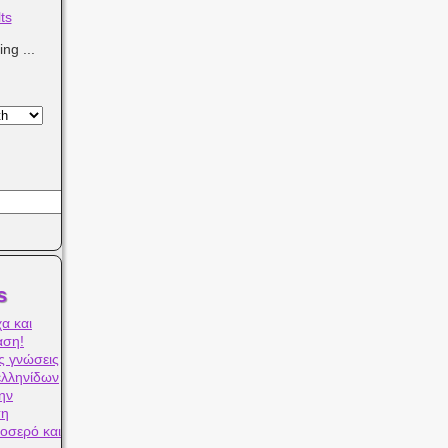
ts
ng ...
s
α και
αση!
ς γνώσεις
ελληνίδων
ην
ση
οσερό και