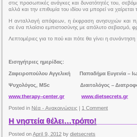
στις προσωπικές ανάγκες και δυνατότητές του, σεβό
αλλά και την επιθυμία του ιδίου να μπορεί να χαίρεται 
Η ανταλλαγή απόψεων, η έκφραση ανησυχιών και π
σε ένα πλαίσιο εμπιστοσύνης με απόλυτο σεβασμό, φρ
Λεπτομέριες για το πού και πότε θα γίνει η συνάντησ
Εισηγήτριες ημερίδας:
Ζαφειροπούλου Αγγελική Παπαδήμα Ευγενία – Ι
Ψυχολόγος,
MSc
Διαιτολόγος – Διατροφο
www
.
therapy
–
center
.
gr
www
.
dietsecrets
.
gr
Posted in
Νέα - Ανακοινώσεις
|
1 Comment
Η νηστεία θέλει…τρόπο!
Posted on
April 9, 2012
by
dietsecrets