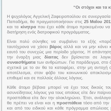
“Οι στόχοι και τα 
H ψυχολόγος Αγγελική Ζαφειροπούλου σε συνεργασία μ
Παπαδήμα, θα πραγματοποιήσουν στις
25 Μαΐου 20
και τα
κίνητρα
που έχει κάθε άτομο προκειμένου να 
διατήρηση ενός διατροφικού προγράμματος.
Είναι πολύ σύνηθες να συμβαίνει το εξής «παρ
ταυτόχρονα να χάσει
βάρος
αλλά και να μην κάνει 
εαυτό του συνεχώς μια περίοδο χάριτος. Η απάντηση
την έναρξη μιας
δίαιτας
δεν βρίσκεται σε λογικ
συναισθήματα
των ανθρώπων. Για παράδειγμα, στο 
σχετικά με το αν θα τα καταφέρει, στην μη αντοχή 
αποτέλεσμα, στον φόβο του κοινωνικού αποκλεισμ
επιθυμεί και σε πολλούς άλλους λόγους.
Κάθε άτομο βέβαια μπορεί να έχει τους δικούς τ
ασυνείδητους λόγους για τους οποίους είτε δεν παίρνε
προσπάθεια είτε δεν την ολοκληρώνει. Έτσι, ανάλογ
θα πρέπει να είναι και η
προσπάθεια
τόσο από την 
και από του ειδικού και κάθε πρόγραμμα απώλειας