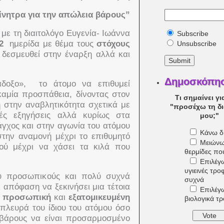
κίνητρα για την απώλεια βάρους”
ε τη διαιτολόγο Ευγενία- Ιωάννα
Subscribe
12
ημερίδα με θέμα τους
στόχους
Unsubscribe
δεσμευθεί στην έναρξη αλλά και
Δημοσκόπη
άδοξο», το άτομο να επιθυμεί
καμία προσπάθεια, δίνοντας στον
Τι σημαίνει γι
 στην αναβλητικότητα σχετικά με
"προσέχω τη δ
ές εξηγήσεις αλλά κυρίως στα
μου;"
άγχος
και στην αγωνία του ατόμου
Κάνω δί
στην αναμονή μέχρι το επιθυμητό
Μειώνω
ού μέχρι να χάσει τα κιλά που
θερμίδες π
Επιλέγ
υγιεινές τρο
ου προσωπικούς και πολύ συχνά
συχνά
ι απόφαση να ξεκινήσει μια τέτοια
Επιλέγ
α
προσωπική
και
εξατομικευμένη
βιολογικά τ
πλευρά του ίδιου του ατόμου όσο
 βάρους να είναι προσαρμοσμένο