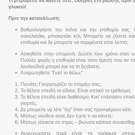
Τι μπρορείτε να κάνετε τότε; Οδηγίες επι
βίωσης πριν 
γλυκού!
Πριν την κατανάλωση:
Βαθμολογήστε την πείνα και την επιθυμία σας.
σοκολατάκι, μπισκοτάκι κτλ; Μπορείτε να ζήσετε κ
επιθυμία και δε μπορείτε να περιμένετε ούτε λεπτό;
Ασκηθείτε στην υπομονή. Δώστε λίγο χρόνο στον εα
Πολλές φορές η επιθυμία είναι τόσο άμεση που αν
πε
λουλούδια) μπορεί και να το ξεχάσετε.
Αναρωτηθείτε “Γιατί το θέλω;”
Πεινάτε; Γουργουρίζει το στομάχι σας;
Το θέλετε επειδή το είδατε; Είναι οπτικό το ερέθισμα;
Το θέλετε επειδή είναι διαθέσιμο; Κατ’ επέκτασιν επικί
γιορτές;
Δε μπορείτε να λέτε “όχι” όταν σας προσφέρουν κάτι;
Μήπως νιώθετε ανία; Δεν έχετε τι να κάνετε;
Μήπως είσαστε σε στρες – βιώνετε κάποια συναισθημ
Αναγνωρίστε ποιά είναι τα τρόφιμα «πει