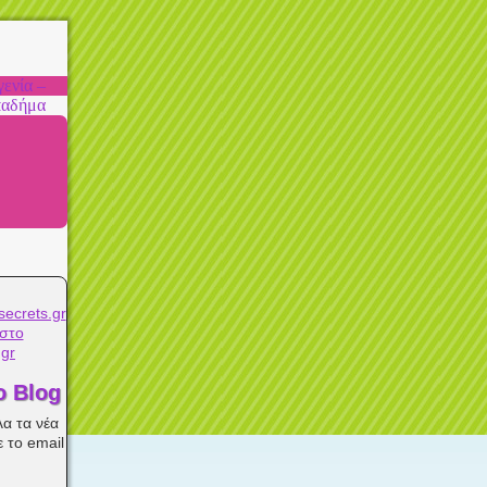
ενία –
παδήμα
στο
.gr
ο Blog
λα τα νέα
 το email