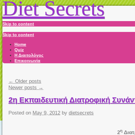
Diet Secrets
Skip to content
Skip to content
Home
Quiz
Η Διαιτολόγος
Επικοινωνία
←
Older posts
Newer posts
→
2η Εκπαιδευτική Διατροφική Συνά
Posted on
May 9, 2012
by
dietsecrets
η
2
Διατ