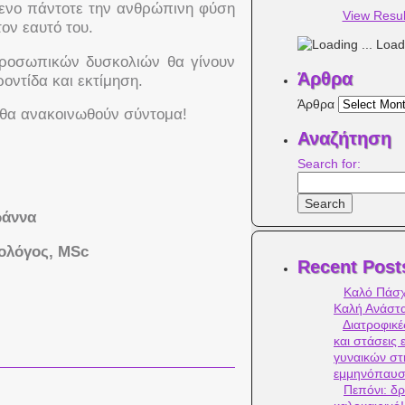
μενο πάντοτε την ανθρώπινη φύση
View Resul
τον εαυτό του.
Loadi
ροσωπικών δυσκολιών θα γίνουν
Άρθρα
οντίδα και εκτίμηση.
Άρθρα
η θα ανακοινωθούν σύντομα!
Αναζήτηση
Search for:
ωάννα
λόγος,
MSc
Recent Post
Καλό Πάσχ
Καλή Ανάστ
Διατροφικέ
και στάσεις 
γυναικών στ
εμμηνόπαυ
Πεπόνι: δρ