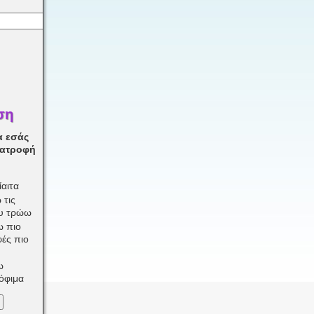
ση
α εσάς
ιατροφή
αιτα
 τις
ου τρώω
ω πιο
φές πιο
ω
ρόφιμα