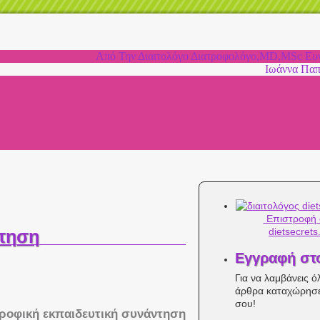
Από Την Διαιτολόγο Διατροφολόγο,MD,MSc Ευγ
Ιωάννα Πα
Επιστροφή 
dietsecrets
ντηση
Εγγραφή στ
Για να λαμβάνεις ό
άρθρα καταχώρησε
σου!
ροφική εκπαιδευτική συνάντηση