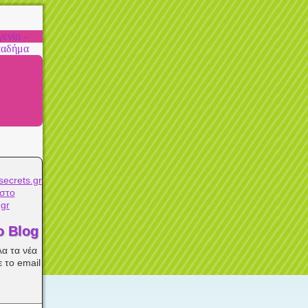
ενία –
παδήμα
στο
.gr
ο Blog
λα τα νέα
 το email