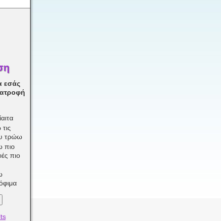
ση
α εσάς
ιατροφή
αιτα
 τις
ου τρώω
ω πιο
φές πιο
ω
ρόφιμα
ts