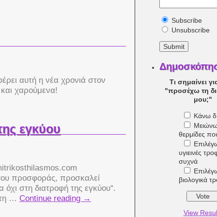
Subscribe
Unsubscribe
Δημοσκόπη
φέρει αυτή η νέα χρονιά στον
Τι σημαίνει γι
 και χαρούμενα!
"προσέχω τη δ
μου;"
Κάνω δί
Μειώνω
 της εγκύου
θερμίδες π
Επιλέγ
υγιεινές τρο
συχνά
mitrikosthilasmos.com
Επιλέγ
ς του προσφοράς, προσκαλεί
βιολογικά τ
 όχι στη διατροφή της εγκύου“.
 τη …
Continue reading
→
View Resul