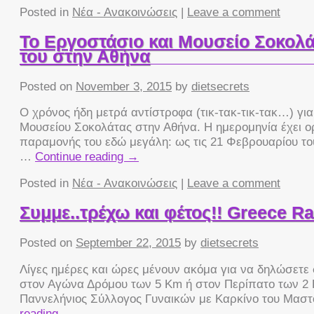
Posted in
Νέα - Ανακοινώσεις
|
Leave a comment
Το Εργοστάσιο και Μουσείο Σοκολάτ
του στην Αθήνα
Posted on
November 3, 2015
by
dietsecrets
Ο χρόνος ήδη μετρά αντίστροφα (τικ-τακ-τικ-τακ…) γι
Μουσείου Σοκολάτας στην Αθήνα. Η ημερομηνία έχει ορι
παραμονής του εδώ μεγάλη: ως τις 21 Φεβρουαρίου το
…
Continue reading
→
Posted in
Νέα - Ανακοινώσεις
|
Leave a comment
Συμμε..τρέχω και φέτος!! Greece Ra
Posted on
September 22, 2015
by
dietsecrets
Λίγες ημέρες και ώρες μένουν ακόμα για να δηλώσετε
στον Αγώνα Δρόμου των 5 Km ή στον Περίπατο των 2 
Παννελήνιος Σύλλογος Γυναικών με Καρκίνο του Μασ
reading
→