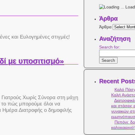
Loadi
Άρθρα
Άρθρα
ένες και Ευλογημένες στιγμές!
Αναζήτηση
Search for:
δί με υποσιτισμό»
Recent Post
Καλό Πάσχ
Καλή Ανάστ
ς Γιατρούς Χωρίς Σύνορα στη μάχη
Διατροφικέ
α το πώς μπορούμε όλοι να
και στάσεις 
α Ημέρα Διατροφής ο δημοφιλής
γυναικών στ
εμμηνόπαυ
Πεπόνι: δρ
καλοκαιρινό!