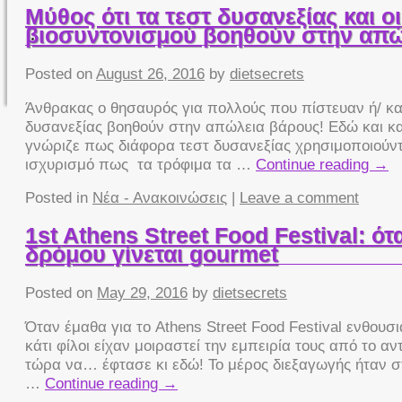
Μύθος ότι τα τεστ δυσανεξίας και ο
βιοσυντονισμού βοηθούν στην απώ
Posted on
August 26, 2016
by
dietsecrets
Άνθρακας ο θησαυρός για πολλούς που πίστευαν ή/ και
δυσανεξίας βοηθούν στην απώλεια βάρους! Εδώ και κα
γνώριζε πως διάφορα τεστ δυσανεξίας χρησιμοποιούντ
ισχυρισμό πως τα τρόφιμα τα …
Continue reading
→
Posted in
Νέα - Ανακοινώσεις
|
Leave a comment
1st Athens Street Food Festival: ό
δρόμου γίνεται gourmet
Posted on
May 29, 2016
by
dietsecrets
Όταν έμαθα για το Athens Street Food Festival ενθουσ
κάτι φίλοι είχαν μοιραστεί την εμπειρία τους από το αν
τώρα να… έφτασε κι εδώ! Το μέρος διεξαγωγής ήταν σ
…
Continue reading
→