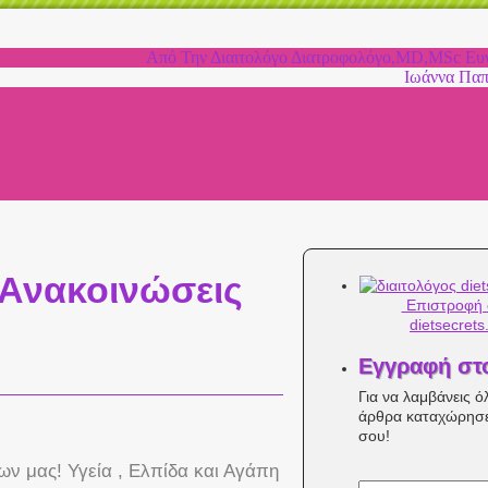
Από Την Διαιτολόγο Διατροφολόγο,MD,MSc Ευγ
Ιωάννα Πα
 Ανακοινώσεις
Επιστροφή 
dietsecrets
Εγγραφή στ
Για να λαμβάνεις ό
άρθρα καταχώρησε
σου!
ων μας! Υγεία , Ελπίδα και Αγάπη