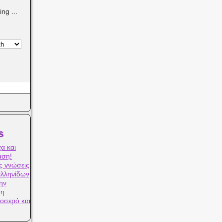
ng ...
s
α και
αση!
ς γνώσεις
ελληνίδων
ην
ση
οσερό και