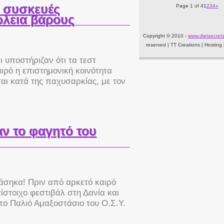
ι συσκευές
Page 1 of 4
1
2
3
4
»
λεια βάρους
Copyright © 2010 -
www.dietsecrets
reserved | TT Creations | Hosting
 υποστήριζαν ότι τα τεστ
ιρό η επιστημονική κοινότητα
αι κατά της παχυσαρκίας, με τον
ταν το φαγητό του
ιάσηκα! Πριν από αρκετό καιρό
τίστοιχο φεστιβάλ στη Δανία και
το Παλιό Αμαξοστάσιο του Ο.Σ.Υ.