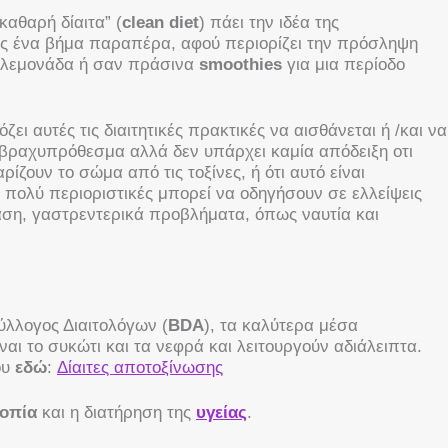
καθαρή δίαιτα” (
clean diet
) πάει την ιδέα της
ς ένα βήμα παραπέρα, αφού περιορίζει την πρόσληψη
 λεμονάδα ή σαν πράσινα
smoothies
για μια περίοδο
ζει αυτές τις διαιτητικές πρακτικές να αισθάνεται ή /και να
α βραχυπρόθεσμα αλλά δεν υπάρχει καμία απόδειξη οτι
ρίζουν το σώμα από τις τοξίνες, ή ότι αυτό είναι
ι πολύ περιοριστικές μπορεί να οδηγήσουν σε ελλείψεις
ση, γαστρεντερικά προβλήματα, όπως ναυτία και
ύλλογος Διαιτολόγων (
BDA
), τα καλύτερα μέσα
ναι το συκώτι και τα νεφρά και λειτουργούν αδιάλειπτα.
ου
εδώ
:
Δίαιτες αποτοξίνωσης
οπία
και η διατήρηση της
υγείας
.