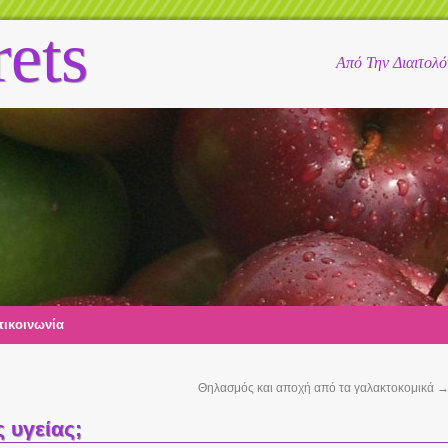
rets
Από Την Διαιτολ
ικοινωνία
Θηλασμός και αποχή από τα γαλακτοκομικά
ς υγείας;