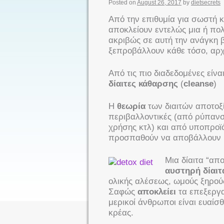
Posted on
August 26, 2017
by
dietsecrets
Από την επιθυμία για σωστή κ
αποκλείουν εντελώς μια ή πο
ακριβώς σε αυτή την ανάγκη β
ξεπροβάλλουν κάθε τόσο, αρχ
Από τις πιο διαδεδομένες είνα
δίαιτες κάθαρσης
(
cleanse
)
Η
θεωρία
των διαιτών αποτοξ
περιβαλλοντικές (από ρύπανση
χρήσης κτλ) και από υποπροϊό
προσπαθούν να αποβάλλουν μ
Μια δίαιτα “απ
αυστηρή δίαιτ
ολικής αλέσεως, ωμούς ξηρού
Σαφώς
αποκλείει
τα επεξεργα
μερικοί άνθρωποι είναι ευαίσ
κρέας.