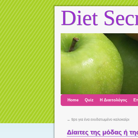
Diet Sec
Home
Quiz
Η Διαιτολόγος
Επ
←
tips για ένα ενυδατωμένο καλοκαίρι
Δίαιτες της μόδας ή τη