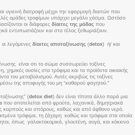
αι υγιεινή διατροφή μέχρι την εφαρμογή διαιτών που
λλές ομάδες τροφίμων υπάρχει μεγάλο χάσμα. Ωστόσο
ασίζονται οι διάφορες
δίαιτες της μόδας
που
ικά εντυπωσιάζουν και στο τέλος ξεθωριάζουν.
ι οι λεγόμενες
δίαιτες αποτοξίνωσης
(
detox
) ή/ και
ίνωσης είναι οτι το σώμα συσσωρεύει τοξίνες
, χημικές ουσίες στα τρόφιμα και τα προϊόντα οικιακής
ντα του μεταβολισμού. Αυτές ακριβώς τις τοξίνες
έσω της αποφυγής του μη “καθαρού φαγητού.”
οτοξίνωσης” (
detox diet
) δεν είναι τίποτα άλλο παρά μια
α
που αποτελείται από φρούτα, λαχανικά, δημητριακά
ς καρπούς και σπόρους, καθώς και από άφθονο νερό.
σμένα τρόφιμα, τη ζάχαρη καθώς και τρόφιμα στα οποία
θητοι, όπως γαλακτοκομικά, γλουτένη, αυγά, και κόκκινο