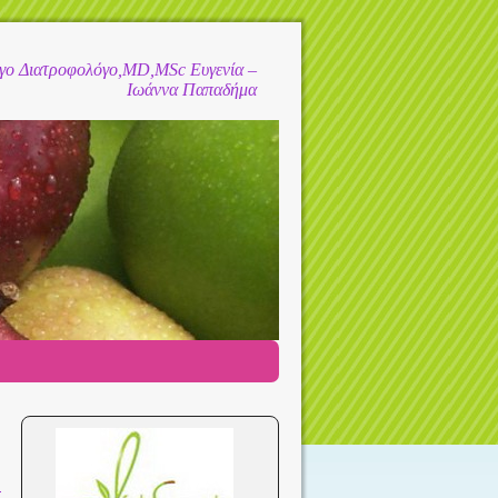
όγο Διατροφολόγο,MD,MSc Ευγενία –
Ιωάννα Παπαδήμα
→