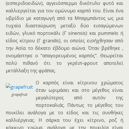
(εσπεριδοειδών), αγγειόσπερμο δικότυλο φυτό και
καλλιεργείται για τον ομώνυμο καρπό του. Είναι ένα
υβρίδιο με καταγωγή από τα Μπαρμπάντος ως μια
τυχαία διασταύρωση μεταξύ δύο εισαγώμενων
ειδών, γλυκό πορτοκάλι (Γ sinensis) και pummelo ή
είδος κίτρου (Γ grandis), οι οποίες εισήχθησαν από
την Ασία το δέκατο έβδομο αιώνα. Όταν βρέθηκε ,
ονομάστηκε ο “απαγορευμένος καρπός”. Θεωρείται
πολύ πιθανό ότι το γκρέιπ-φρουτ αποτελεί
μετάλλαξη της φράπας.
Ο καρπός είναι κίτρινου χρώματος
όταν ωριμάσει και στο μέγεθος είναι
grapefruit
μεγαλύτερος από αυτόν της
πορτοκαλιάς. Πάντως το μέγεθος του
ποικίλει ανάλογα με το είδος και τις συνθήκες
καλλιέργειας. Η σάρκα του έχει κίτρινο, ροζ ή
κόκκινο χρώμα, ανάλογα με την ποικιλία είναι