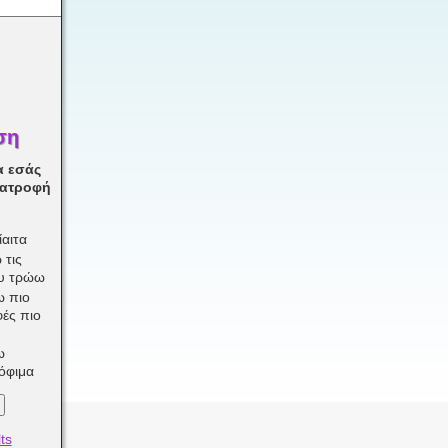
ση
α εσάς
ιατροφή
αιτα
 τις
ου τρώω
ω πιο
φές πιο
ω
ρόφιμα
ts