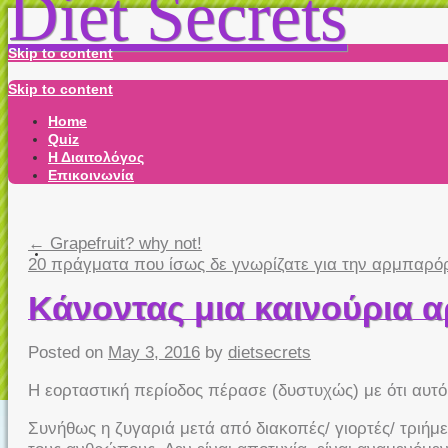
Diet Secrets
Skip to content
Skip to content
Home
Quiz
Η Διαιτολόγος
Επικοινωνία
←
Grapefruit? why not!
20 πράγματα που ίσως δε γνωρίζατε για την αρμπαρό
Κάνοντας μια καινούρια 
Posted on
May 3, 2016
by
dietsecrets
Η εορταστική περίοδος πέρασε (δυστυχώς) με ότι αυτό
Συνήθως η ζυγαριά μετά από διακοπές/ γιορτές/ τριήμερ