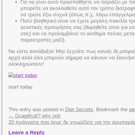
Για να γίνει αυτό προσπαθήστε να ταιριάζει με τ
μπορείτε να ακολουθείτε αυτό τον τρόπο διατροφής 
να τρώτε έξω συχνά (όπως π.χ. λόγω επαγγελμ
Πολύ βοηθητικό είναι να έχετε μεγάλη ποικιλία τ
γευστικές προτιμήσεις σας (θυμηθείτε είναι για εσ
σας) και να προλαμβάνει το αίσθημα πείνας μετα
παρεκτροπές μαζί).
Να είστε αισιόδοξοι! Μην ξεχνάτε πως
κανείς δε μπορεί
αρχή αλλά όλοι μπορούν σήμερα να κάνουν να ξεκινήσ
ολοκληρώσουν!
start today
This entry was posted in
Diet Secrets
. Bookmark the
pe
←
Grapefruit? why not!
20 πράγματα που ίσως δε γνωρίζατε για την αρμπαρό
Leave a Reply