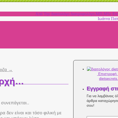
Από Την Διαιτολόγο Διατροφολόγο,MD,MSc Ευγ
Ιωάννα Πα
ριζα
→
Επιστροφή 
αρχή…
dietsecrets
Εγγραφή στ
Για να λαμβάνεις ό
άρθρα καταχώρησε
 συνεπάγεται..
σου!
α δεν είναι και τόσο φιλική με