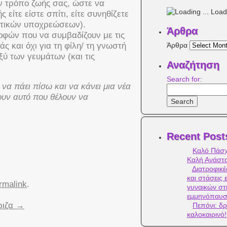
ον τρόπο ζωής σας, ώστε να
Loadi
είτε είστε σπίτι, είτε συνηθίζετε
ατικών υποχρεώσεων).
Άρθρα
ροφών που να συμβαδίζουν με τις
Άρθρα
άς και όχι για τη φίλη/ τη γνωστή
ξύ των γευμάτων (και τις
Αναζήτηση
Search for:
 να πάει πίσω και να κάνει μια νέα
ουν αυτό που θέλουν να
Recent Post
Καλό Πάσχ
Καλή Ανάστ
Διατροφικέ
και στάσεις 
rmalink
.
γυναικών στ
εμμηνόπαυ
ριζα
→
Πεπόνι: δρ
καλοκαιρινό!