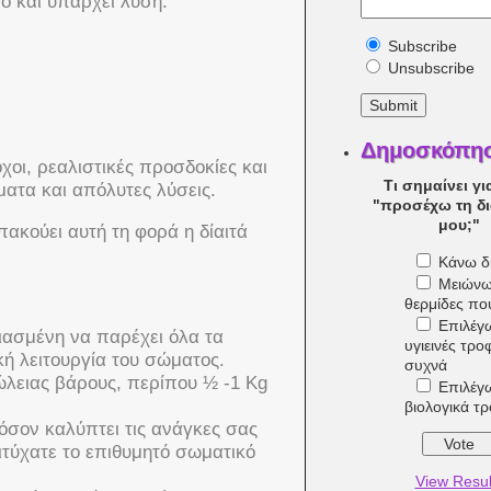
ο και υπάρχει λύση.
Subscribe
Unsubscribe
Δημοσκόπη
χοι, ρεαλιστικές προσδοκίες και
Τι σημαίνει γι
ατα και απόλυτες λύσεις.
"προσέχω τη δ
μου;"
ακούει αυτή τη φορά η δίαιτά
Κάνω δί
Μειώνω
θερμίδες π
Επιλέγ
διασμένη να παρέχει όλα τα
υγιεινές τρο
κή λειτουργία του σώματος.
συχνά
ώλειας βάρους, περίπου ½ -1 Kg
Επιλέγ
βιολογικά τ
εφόσον καλύπτει τις ανάγκες σας
πιτύχατε το επιθυμητό σωματικό
View Resul