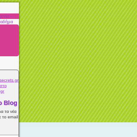
ενία –
παδήμα
στο
.gr
ο Blog
λα τα νέα
 το email