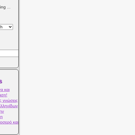
ng ...
s
α και
αση!
ς γνώσεις
ελληνίδων
ην
ση
οσερό και