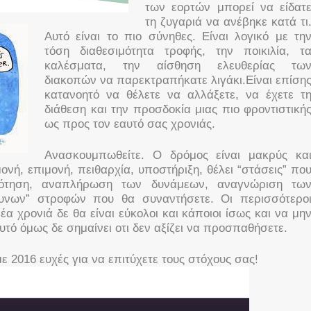
των εορτών μπορεί να είδατ
τη ζυγαριά να ανέβηκε κατά τι
Αυτό είναι το πιο σύνηθες. Είναι λογικό με τη
τόση διαθεσιμότητα τροφής, την ποικιλία, τ
καλέσματα, την αίσθηση ελευθερίας τω
διακοπών να παρεκτραπήκατε λιγάκι.Είναι επίση
κατανοητό να θέλετε να αλλάξετε, να έχετε τ
διάθεση και την προσδοκία μιας πιο φροντιστική
ως προς τον εαυτό σας χρονιάς.
Ανασκουμπωθείτε. Ο δρόμος είναι μακρύς κα
νή, επιμονή, πειθαρχία, υποστήριξη, θέλει “στάσεις” πο
δότηση, αναπλήρωση των δυνάμεων, αναγνώριση τω
δυνων” στροφών που θα συναντήσετε. Οι περισσότερο
έα χρονιά δε θα είναι εύκολοι και κάποιοι ίσως και να μη
αυτό όμως δε σημαίνει οτι δεν αξίζει να προσπαθήσετε.
ε 2016 ευχές για να επιτύχετε τους στόχους σας!