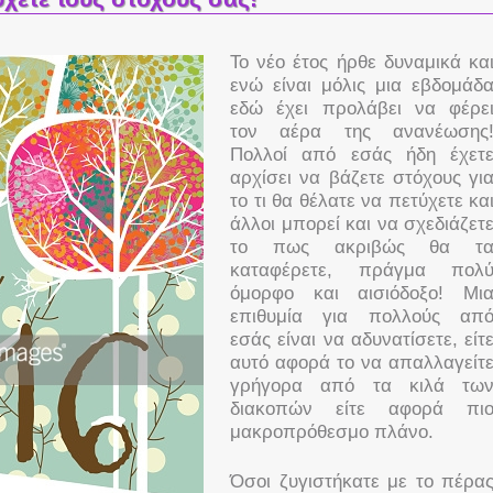
Το νέο έτος ήρθε δυναμικά κα
ενώ είναι μόλις μια εβδομάδ
εδώ έχει προλάβει να φέρε
τον αέρα της ανανέωσης
Πολλοί από εσάς ήδη έχετ
αρχίσει να βάζετε στόχους γι
το τι θα θέλατε να πετύχετε κα
άλλοι μπορεί και να σχεδιάζετ
το πως ακριβώς θα τ
καταφέρετε, πράγμα πολ
όμορφο και αισιόδοξο! Μι
επιθυμία για πολλούς απ
εσάς είναι να αδυνατίσετε, είτ
αυτό αφορά το να απαλλαγείτ
γρήγορα από τα κιλά τω
διακοπών είτε αφορά πι
μακροπρόθεσμο πλάνο.
Όσοι ζυγιστήκατε με το πέρα