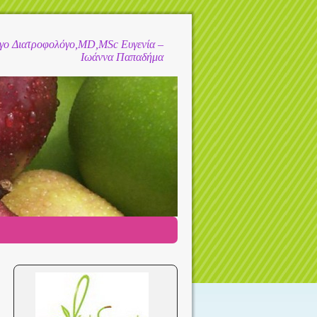
όγο Διατροφολόγο,MD,MSc Ευγενία –
Ιωάννα Παπαδήμα
→