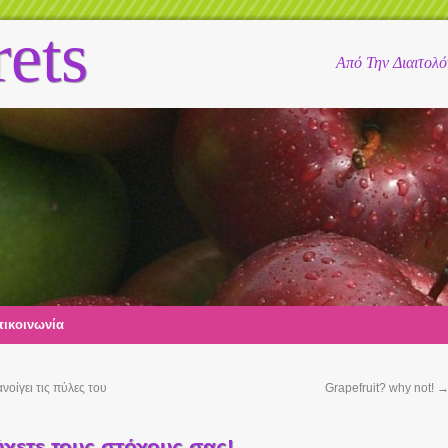
rets
Από Την Διαιτολ
ικοινωνία
οίγει τις πύλες του
Grapefruit? why not!
ύχετε τους στόχους σας!