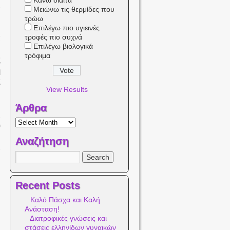
Κάνω δίαιτα
ε
Μειώνω τις θερμίδες που
.
τρώω
ν
Επιλέγω πιο υγιεινές
α
τροφές πιο συχνά
Επιλέγω βιολογικά
ν
τρόφιμα
ς
η
ς
View Results
Άρθρα
ι
υ
ν
Αναζήτηση
ι
ν
Recent Posts
Καλό Πάσχα και Καλή
Ανάσταση!
Διατροφικές γνώσεις και
στάσεις ελληνίδων γυναικών