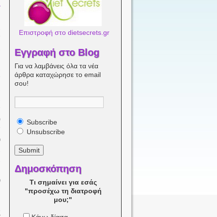
ι
Επιστροφή στο dietsecrets.gr
α
ι
Εγγραφή στο Blog
!
Για να λαμβάνεις όλα τα νέα
ε
άρθρα καταχώρησε το email
α
σου!
ι
ε
α
ύ
Subscribe
α
Unsubscribe
ό
ε
ε
Δημοσκόπηση
ν
ο
Τι σημαίνει για εσάς
"προσέχω τη διατροφή
μου;"
ς