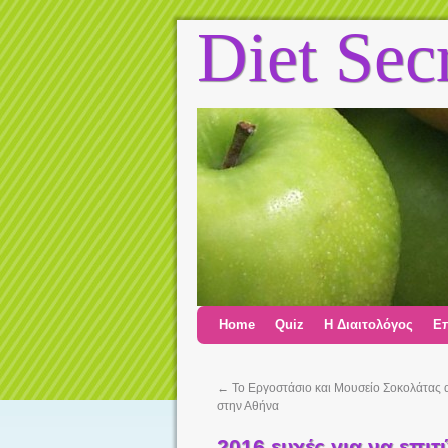
Diet Sec
Home
Quiz
Η Διαιτολόγος
Επ
←
Το Εργοστάσιο και Μουσείο Σοκολάτας αν
στην Αθήνα
2016 ευχές για να επιτ