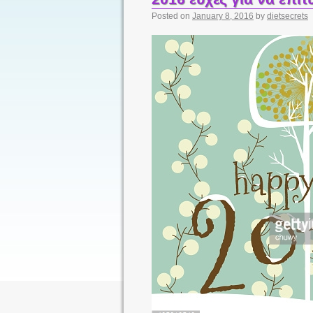
Posted on
January 8, 2016
by
dietsecrets