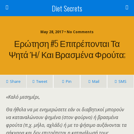
Diet Secrets
May 28, 2017 • No Comments
Ερώτηση #5 Επιτρέπονται Τα
Ψητά Ή/ Και Βρασμένα Φρούτα;
Share
Tweet
Pin
Mail
SMS
«Καλό μεσημέρι,
Θα ήθελα να με ενημερώσετε εάν οι διαβητικοί μπορούν
να καταναλώνουν ψημένα (στον φούρνο) ή βρασμένα
φρούτα (π.χ. μήλο, αχλάδι) ή με το ψήσιμο αυξάνονται τα
σάκχαρα και δεν επιτρέπεται η κατανάλωσή τους.