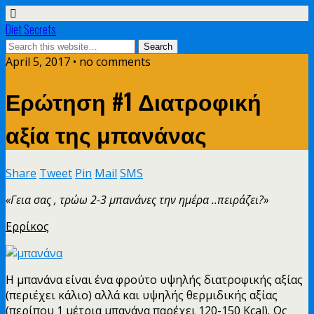
Diet Secrets
April 5, 2017 • no comments
Ερώτηση #1 Διατροφική
αξία της μπανάνας
Share
Tweet
Pin
Mail
SMS
«Γεια σας , τρώω 2-3 μπανάνες την ημέρα ..πειράζει?»
Ερρίκος
Η μπανάνα είναι ένα φρούτο υψηλής διατροφικής αξίας
(περιέχει κάλιο) αλλά και υψηλής θερμιδικής αξίας
(περίπου 1 μέτρια μπανάνα παρέχει 120-150 Kcal). Ως