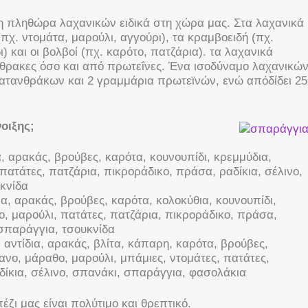
λη πληθώρα λαχανικών ειδικά στη χώρα μας. Στα λαχανικά
χ. ντομάτα, μαρούλι, αγγούρι), τα κραμβοειδή (πχ.
 και οι βολβοί (πχ. καρότο, πατζάρια). τα λαχανικά
θρακες όσο και από πρωτεΐνες. Ένα ισοδύναμο λαχανικώ
ατανθράκων και 2 γραμμάρια πρωτεϊνών, ενώ απόδίδει 25
νοιξης;
α, αρακάς, βρούβες, καρότα, κουνουπίδι, κρεμμύδια,
πατάτες, πατζάρια, πικροράδικο, πράσα, ραδίκια, σέλινο,
κνίδα
ια, αρακάς, βρούβες, καρότα, κολοκύθια, κουνουπίδι,
, μαρούλι, πατάτες, πατζάρια, πικροράδικο, πράσα,
 σπαράγγια, τσουκνίδα
, αντίδια, αρακάς, βλίτα, κάπαρη, καρότα, βρούβες,
ανο, μάραθο, μαρούλι, μπάμιες, ντομάτες, πατάτες,
δίκια, σέλινο, σπανάκι, σπαράγγια, φασολάκια
έζι μας είναι πολύτιμο και θρεπτικό.