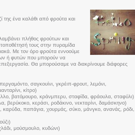
ζί της ένα καλάθι από φρούτα και
λαμβάνει πλήθος φρούτων και
η τοποθέτησή τους στην πυραμίδα
ακά. Με τον όρο φρούτα εννοούμε
ων ή φυτών που μπορούν να
επεξεργασία. Θα μπορούσαμε να διακρίνουμε διάφορες
περγαμόντο, σαγκουίνι, γκρέιπ-φρουτ, λεμόνι,
ανταρίνι, κίτρο)
τιλλο, βατόμουρο, κράνμπερυ, σταφίδα, φράουλα, σταφύλι)
α, βερύκοκο, κεράσι, ροδάκινο, νεκταρίνι, δαμάσκηνο)
 καρύδα, παπάγια, χουρμάς, σύκο, μάνγκο, ανανάς, ρόδι,
ούζι)
λάδι, μούσμουλο, κυδώνι)