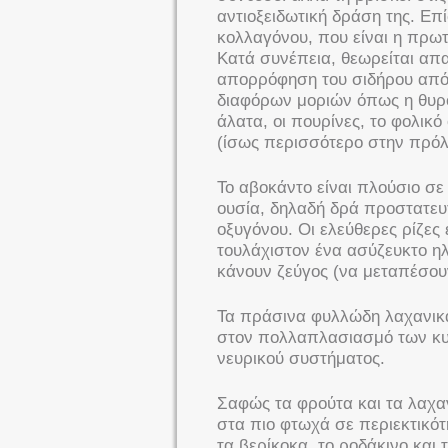
αντιοξειδωτική δράση της. Επ
κολλαγόνου, που είναι η πρωτε
Κατά συνέπεια, θεωρείται απ
απορρόφηση του σιδήρου από 
διαφόρων μοριών όπως η θυροξ
άλατα, οι πουρίνες, το φολικ
(ίσως περισσότερο στην πρό
Το αβοκάντο είναι πλούσιο σε 
ουσία, δηλαδή δρά προστατευτ
οξυγόνου. Οι ελεύθερες ρίζες 
τουλάχιστον ένα ασύζευκτο ηλ
κάνουν ζεύγος (να μεταπέσου
Τα πράσινα φυλλώδη λαχανικά 
στον πολλαπλασιασμό των κυτ
νευρικού συστήματος.
Σαφώς τα φρούτα και τα λαχαν
στα πιο φτωχά σε περιεκτικότ
τα βερίκοκα, το ροδάκινο και τ