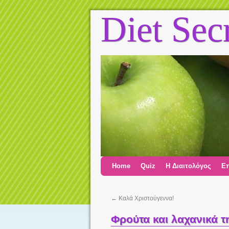
Diet Sec
Home
Quiz
Η Διαιτολόγος
Επ
←
Καλά Χριστούγεννα!
Φρούτα και λαχανικά τ