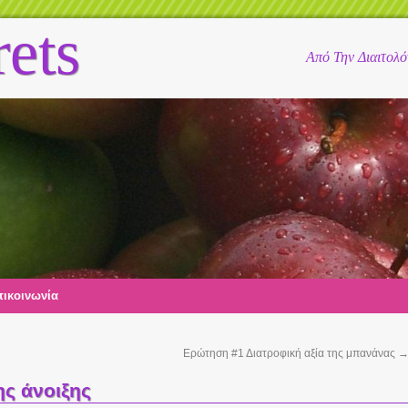
rets
Από Την Διαιτολ
ικοινωνία
Ερώτηση #1 Διατροφική αξία της μπανάνας
ης άνοιξης