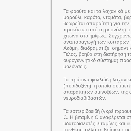
Τα φρούτα και τα λαχανικά μ
μαρούλι, καρότο, ντομάτα, βερ
θεωρείται απαραίτητη για την
προκύπτει από τη ρετινάλη) 
χιτώνα στο ημίφως. Συγχρόνως
αναπαραγωγή των κυττάρων κα
Ακόμη, διαδραματίζει σημαντ
Τέλος, βοηθά στη διατήρηση 
ουρογεννητικό σύστημα) προσ
μολύνσεις.
Τα πράσινα φυλλώδη λαχανικά 
(πυριδοξίνη), η οποία συμμετ
απαραίτητων αμινοξέων, της 
νευροδιαβιβαστών.
Τα εσπεριδοειδή (γκρέιπφρουτ,
C. Η βιταμίνη C αναφέρεται στ
υδατοδιαλυτές βιταμίνες και 
συνθέσει αλλά τη βρίσκει στις