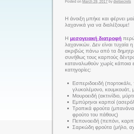
Posted on
March 28, 2017
by
dietsecrets
Η άνοιξη μπήκε και φέρνει μα
λαχανικά για να διαλέξουμε!
Η
μεσογειακή διατροφή
περι
λαχανικών. Δεν είναι τυχαία 
ακριβώς πάνω από τα δημητρι
συνήθως τους καρπούς δέντρ
καταναλωθούν χωρίς κάποια 
κατηγορίες:
Εσπεριδοειδή (πορτοκάλι, 
γλυκολέμονο, κουμκουάτ, μ
Μουροειδή (ακτινίδιο, μύρ
Εμπύρηνοι καρποί (ασερόλ
Τροπικά φρούτα (μπανάνα,
φρούτο του πάθους)
Πεπονοειδή (πεπόνι, καρπ
Σαρκώδη φρούτα (μήλο, αχ