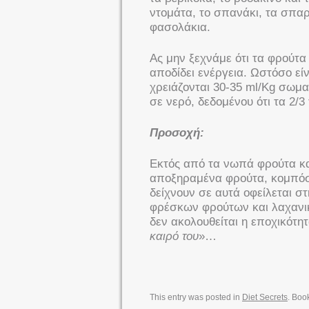
ντομάτα, το σπανάκι, τα σπαρά
φασολάκια.
Ας μην ξεχνάμε ότι τα φρούτα 
αποδίδει ενέργεια. Ωστόσο εί
χρειάζονται 30-35 ml/Kg σωμα
σε νερό, δεδομένου ότι τα 2/
Προσοχή:
Εκτός από τα νωπά φρούτα κα
αποξηραμένα φρούτα, κομπόστ
δείχνουν σε αυτά οφείλεται σ
φρέσκων φρούτων και λαχανικώ
δεν ακολουθείται η εποχικότητ
καιρό του
»…
This entry was posted in
Diet Secrets
. Boo