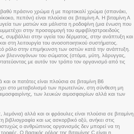
ε βαθύ πράσινο χρώμα ή με πορτοκαλί χρώμα (σπανάκι,
ίκοκο, πεπόνι) είναι πλούσια σε βιταμίνη Α. Η βιταμίνη Α
 υγεία των ματιών και μάλιστα η ροδοψίνη (μια ένωση που
συμμετέχει στην προσαρμογή του αμφιβληστροειδούς
, συμβάλλει στην υγεία του δέρματος, στην ανάπτυξη και
ι στη λειτουργία του ανοσοποιητικού συστήματος.
ικό ρόλο στην επιμήκυνση των οστών κατά την ανάπτυξη.
των βλεννογόνων του σώματος (στόμα, μύτη, λάρυγγας,
τατεύοντας με αυτόν τον τρόπο τον οργανισμό από τις
και οι πατάτες είναι πλούσια σε βιταμίνη Β6
έχει στο μεταβολισμό των πρωτεïνών, στη σύνθεση μη
αιμοσφαιρίνης, των λευκών αιμοσφαιρίων αλλά και των
 λεμόνια) αλλά και οι φράουλες είναι πλούσια σε βιταμίνη
η βιβλιογραφία και ως ασκορβικό οξύ, ανήκει στις
δυστυχώς ο ανθρώπινος οργανισμός δεν μπορεί να τη
 τροφές. Ο βασικός ρόλος της βιταμίνης C είναι η