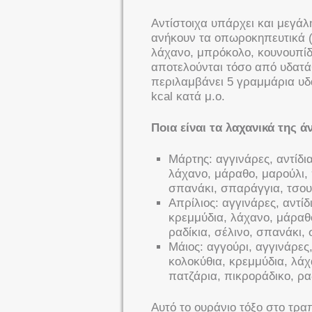
Αντίστοιχα υπάρχει και μεγά
ανήκουν τα οπωροκηπευτικά (π
λάχανο, μπρόκολο, κουνουπίδι)
αποτελούνται τόσο από υδατά
περιλαμβάνει 5 γραμμάρια υδ
kcal κατά μ.ο.
Ποια είναι τα λαχανικά της ά
Μάρτης: αγγινάρες, αντίδι
λάχανο, μάραθο, μαρούλι, 
σπανάκι, σπαράγγια, τσου
Απρίλιος: αγγινάρες, αντίδ
κρεμμύδια, λάχανο, μάραθο
ραδίκια, σέλινο, σπανάκι,
Μάιος: αγγούρι, αγγινάρες
κολοκύθια, κρεμμύδια, λάχ
πατζάρια, πικροράδικο, ρα
Αυτό το ουράνιο τόξο στο τραπ