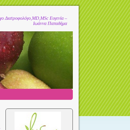
όγο Διατροφολόγο,MD,MSc Ευγενία –
Ιωάννα Παπαδήμα
→