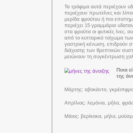
Τα τρόφιμα αυτά περιέχουν υδ
περιέχουν πρωτεΐνες και λίπος
μερίδα φρούτου ή πιο επιστη
περιέχει 15 γραμμάρια υδαταν
στα φρούτα οι φυτικές ίνες, 
από το κυτταρικό τοίχωμα τω
γαστρική κένωση, επιδρούν σ
διάχυσης των θρεπτικών συστ
μειώνουν τη συγκέντρωση χολ
Ποια ε
της άν
Μάρτης: αβοκάντο, γκρέιπφρο
Απρίλιος: λεμόνια, μήλα, φρά
Μάιος: βερίκοκα, μήλο, μούσμ