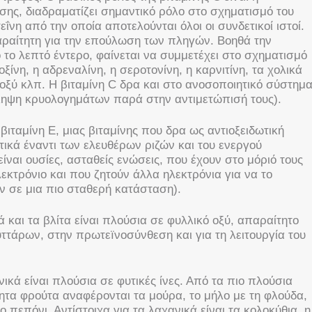
ίσης, διαδραματίζει σημαντικό ρόλο στο σχηματισμό του
ΐνη από την οποία αποτελούνται όλοι οι συνδετικοί ιστοί.
αραίτητη για την επούλωση των πληγών. Βοηθά την
το λεπτό έντερο, φαίνεται να συμμετέχει στο σχηματισμό
ίνη, η αδρεναλίνη, η σεροτονίνη, η καρνιτίνη, τα χολικά
ό οξύ κλπ. Η βιταμίνη C δρα και στο ανοσοποιητικό σύστημ
ληψη κρυολογημάτων παρά στην αντιμετώπισή τους).
βιταμίνη Ε, μιας βιταμίνης που δρα ως αντιοξειδωτική
ικά έναντι των ελευθέρων ριζών και του ενεργού
είναι ουσίες, ασταθείς ενώσεις, που έχουν στο μόριό τους
εκτρόνιο και που ζητούν άλλα ηλεκτρόνια για να το
ν σε μια πιο σταθερή κατάσταση).
και τα βλίτα είναι πλούσια σε φυλλικό οξύ, απαραίτητο
τάρων, στην πρωτεïνοσύνθεση και για τη λειτουργία του
ικά είναι πλούσια σε φυτικές ίνες. Από τα πιο πλούσια
ητα φρούτα αναφέρονται τα μούρα, το μήλο με τη φλούδα,
ο πεπόνι. Αντίστοιχα για τα λαχανικά είναι τα κολοκύθια, η