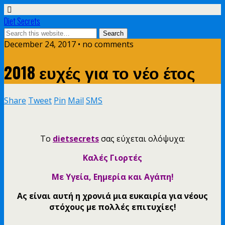
Diet Secrets
December 24, 2017 • no comments
2018 ευχές για το νέο έτος
Share
Tweet
Pin
Mail
SMS
Το
dietsecrets
σας εύχεται ολόψυχα:
Καλές Γιορτές
Με Υγεία, Εημερία και Αγάπη!
Ας είναι αυτή η χρονιά μια ευκαιρία για νέους
στόχους με πολλές επιτυχίες!