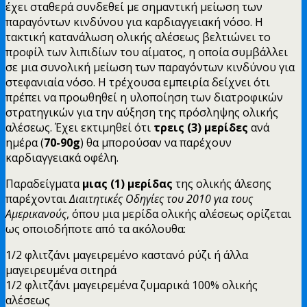
έχει σταθερά συνδεθεί με σημαντική μείωση των
παραγόντων κινδύνου για καρδιαγγειακή νόσο. Η
τακτική κατανάλωση ολικής αλέσεως βελτιώνει το
προφίλ των λιπιδίων του αίματος, η οποία συμβάλλει
σε μια συνολική μείωση των παραγόντων κινδύνου για
στεφανιαία νόσο. Η τρέχουσα εμπειρία δείχνει ότι
πρέπει να προωθηθεί η υλοποίηση των διατροφικών
στρατηγικών για την αύξηση της πρόσληψης ολικής
αλέσεως. Έχει εκτιμηθεί ότι
τρεις (3) μερίδες
ανά
ημέρα (
70-90g
) θα μπορούσαν να παρέχουν
καρδιαγγειακά οφέλη.
Παραδείγματα
μιας (1) μερίδας
της ολικής άλεσης
παρέχονται
Διαιτητικές Οδηγίες του 2010 για τους
Αμερικανούς
, όπου μια μερίδα ολικής αλέσεως ορίζεται
ως οποιοδήποτε από τα ακόλουθα:
1/2 φλιτζάνι μαγειρεμένο καστανό ρύζι ή άλλα
μαγειρευμένα σιτηρά
1/2 φλιτζάνι μαγειρεμένα ζυμαρικά 100% ολικής
αλέσεως