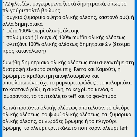
1/2 φλιτζάνι μαγειρεμένα ζεστά δημητριακά, όπως το
πλιγούρι/πολτό βρώμης
1 ουγκιά ζυμαρικά άψητα ολικής άλεσης, καστανό ρύζι ή
άλλα δημητριακά
1 φέτα 100% ψωμί ολικής άλεσης
1 πολύ μικρή (1 ουγκιά) 100% muffin ολικής αλέσεως
1 φλιτζάνι 100% ολικής αλέσεως δημητριακών (έτοιμα
προς κατανάλωση)
Συνήθη δημητριακά ολικής αλέσεως που συναντάμε στη
διατροφή είναι: το σιτάρι (π.χ. Farro και Καμούτ), η
βρώμη,το κριθάρι (μη αποφλοιωμένο και
αποφλοιωμένο, όχι το μαργαριταρώδες), το καλαμπόκι,
το καστανό ρύζι, η σίκαλη, το κεχρί, το κινόα, ο
αμάραντος, το τριτικάλε,το teff και το φαγόπυρο.
Κοινά προϊόντα ολικής αλέσεως αποτελούν: το αλεύρι
ολικής αλέσεως, το ψωμί ολικής αλέσεως, τα ζυμαρικά
ολικής άλεσης, οι νιφάδες βρώμης ή το πλιγούρι
βρώμης, το αλεύρι τριτικάλε,το ποπ κορν, αλεύρι teff.