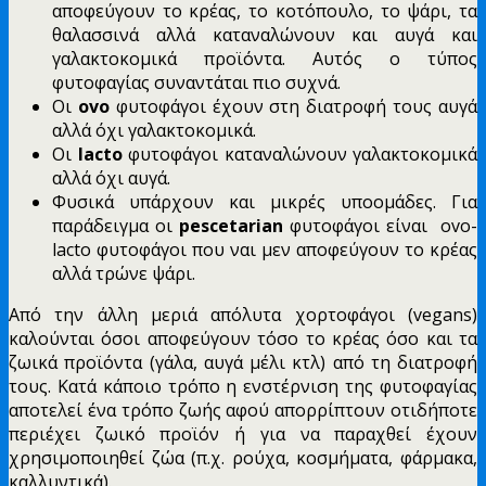
αποφεύγουν το κρέας, το κοτόπουλο, το ψάρι, τα
θαλασσινά αλλά καταναλώνουν και αυγά και
γαλακτοκομικά προϊόντα. Αυτός ο τύπος
φυτοφαγίας συναντάται πιο συχνά.
Οι
ovo
φυτοφάγοι έχουν στη διατροφή τους αυγά
αλλά όχι γαλακτοκομικά.
Οι
lacto
φυτοφάγοι καταναλώνουν γαλακτοκομικά
αλλά όχι αυγά.
Φυσικά υπάρχουν και μικρές υποομάδες. Για
παράδειγμα οι
pescetarian
φυτοφάγοι είναι ovo-
lacto φυτοφάγοι που ναι μεν αποφεύγουν το κρέας
αλλά τρώνε ψάρι.
Από την άλλη μεριά απόλυτα χορτοφάγοι (vegans)
καλούνται όσοι αποφεύγουν τόσο το κρέας όσο και τα
ζωικά προϊόντα (γάλα, αυγά μέλι κτλ) από τη διατροφή
τους. Κατά κάποιο τρόπο η ενστέρνιση της φυτοφαγίας
αποτελεί ένα τρόπο ζωής αφού απορρίπτουν οτιδήποτε
περιέχει ζωικό προϊόν ή για να παραχθεί έχουν
χρησιμοποιηθεί ζώα (π.χ. ρούχα, κοσμήματα, φάρμακα,
καλλυντικά).