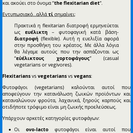
και ακούει στο όνομα “
the flexitarian diet
“.
Εντυπωσιακό…αλλά
τί
σημαίνει;
Πρακτικά η flexitarian διατροφή ερμηνεύεται
ως
ευέλικτη
– φυτοφαγική κατά βάση-
διατροφή
(flexible). Αυτή η ευελιξία αφορά
στην προσθήκη του κρέατος. Με άλλα λόγια
θα λέγαμε αυτούς που την ασπάζονται ως
“
εύέλικτους χορτοφάγους
” (casual
vegetarians or vegivores).
Flexitarians
vs
vegetarians
vs
vegans
:
Φυτοφάγοι (vegetarians) καλούνται αυτοί που
αποφεύγουν την κατανάλωση ζωικών προϊόντων και
καταναλώνουν φρούτα, λαχανικά, ξηρούς καρπούς και
οτιδήποτε τρόφιμο είναι μη ζωικής προελεύσεως.
Υπάρχουν αρκετές κατηγορίες φυτοφάγων:
Οι
ovo-lacto
φυτοφάγοι είναι αυτοί που